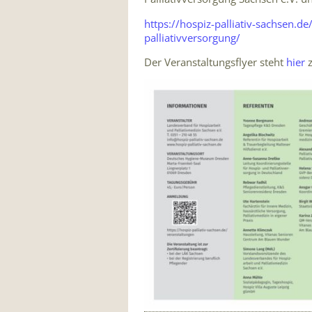
https://hospiz-palliativ-sachsen.d
palliativversorgung/
Der Veranstaltungsflyer steht
hier
z