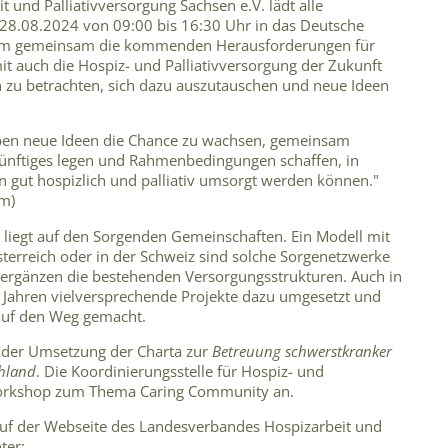
 und Palliativversorgung Sachsen e.V. lädt alle
 28.08.2024 von 09:00 bis 16:30 Uhr in das Deutsche
um gemeinsam die kommenden Herausforderungen für
 auch die Hospiz- und Palliativversorgung der Zukunft
n zu betrachten, sich dazu auszutauschen und neue Ideen
en neue Ideen die Chance zu wachsen, gemeinsam
künftiges legen und Rahmenbedingungen schaffen, in
n gut hospizlich und palliativ umsorgt werden können."
um)
 liegt auf den Sorgenden Gemeinschaften. Ein Modell mit
sterreich oder in der Schweiz sind solche Sorgenetzwerke
und ergänzen die bestehenden Versorgungsstrukturen. Auch in
 Jahren vielversprechende Projekte dazu umgesetzt und
 auf den Weg gemacht.
ve der Umsetzung der Charta zur
Betreuung schwerstkranker
hland
. Die Koordinierungsstelle für Hospiz- und
 Workshop zum Thema Caring Community an.
auf der Webseite des Landesverbandes Hospizarbeit und
ter: