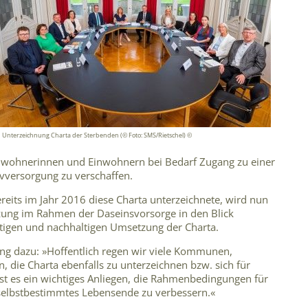
Unterzeichnung Charta der Sterbenden (© Foto: SMS/Rietschel) ©
 Einwohnerinnen und Einwohnern bei Bedarf Zugang zu einer
vversorgung zu verschaffen.
eits im Jahr 2016 diese Charta unterzeichnete, wird nun
zung im Rahmen der Daseinsvorsorge in den Blick
ltigen und nachhaltigen Umsetzung der Charta.
ng dazu: »Hoffentlich regen wir viele Kommunen,
, die Charta ebenfalls zu unterzeichnen bzw. sich für
ist es ein wichtiges Anliegen, die Rahmenbedingungen für
d selbstbestimmtes Lebensende zu verbessern.«