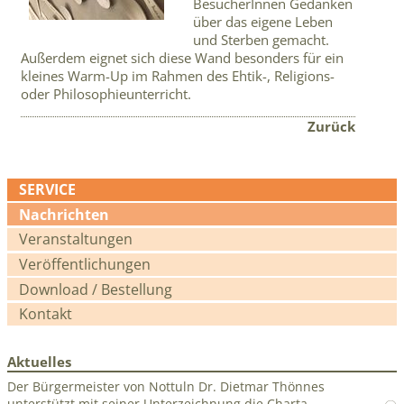
BesucherInnen Gedanken
über das eigene Leben
und Sterben gemacht.
Außerdem eignet sich diese Wand besonders für ein
kleines Warm-Up im Rahmen des Ehtik-, Religions-
oder Philosophieunterricht.
Zurück
SERVICE
Navigation
Nachrichten
überspringen
Veranstaltungen
Veröffentlichungen
Download / Bestellung
Kontakt
Aktuelles
Der Bürgermeister von Nottuln Dr. Dietmar Thönnes
unterstützt mit seiner Unterzeichnung die Charta